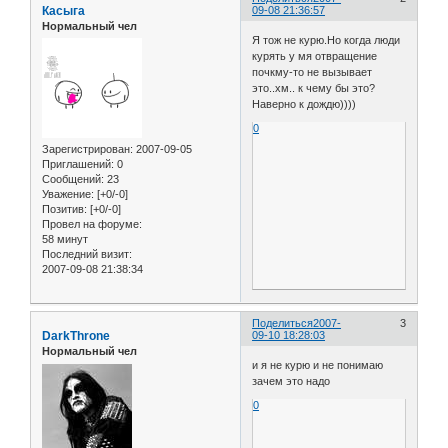
Касыга
09-08 21:36:57
Нормальный чел
Я тож не курю.Но когда люди
курять у мя отвращение
почкму-то не вызывает
это..хм.. к чему бы это?
Наверно к дождю))))
0
Зарегистрирован
: 2007-09-05
Приглашений:
0
Сообщений:
23
Уважение:
[+0/-0]
Позитив:
[+0/-0]
Провел на форуме:
58 минут
Последний визит:
2007-09-08 21:38:34
Поделиться
2007-
3
DarkThrone
09-10 18:28:03
Нормальный чел
и я не курю и не понимаю
зачем это надо
0