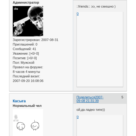
Администратор
::friends:: ээ, не смешно )
0
Зарегистрирован
: 2007-08-31
Приглашений:
0
Сообщений:
41
Уважение:
[+0/-0]
Позитив:
[+0/-0]
Пол:
Мужской
Провел на форуме:
8 часов 4 минуты
Последний визит:
2007-09-20 16:08:06
Поделиться
2007-
5
Касыга
09-08 21:31:39
Нормальный чел
ой,да ладно типе))
0