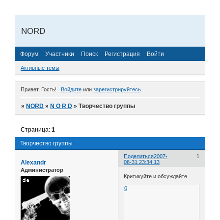
NORD
Форум
Участники
Поиск
Регистрация
Войти
Активные темы
Привет, Гость!
Войдите
или
зарегистрируйтесь
.
»
NORD
»
N O R D
»
Творчество группы
Страница:
1
Творчество группы
Поделиться
2007-
1
Alexandr
08-31 23:34:13
Администратор
Критикуйте и обсуждайте.
0