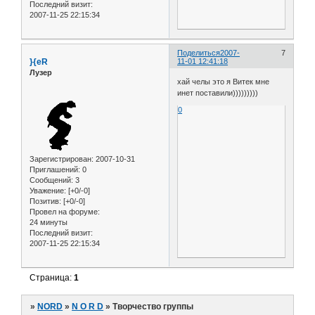
Последний визит:
2007-11-25 22:15:34
Поделиться
2007-
7
}{eR
11-01 12:41:18
Лузер
хай челы это я Витек мне
инет поставили)))))))))
0
Зарегистрирован
: 2007-10-31
Приглашений:
0
Сообщений:
3
Уважение:
[+0/-0]
Позитив:
[+0/-0]
Провел на форуме:
24 минуты
Последний визит:
2007-11-25 22:15:34
Страница:
1
»
NORD
»
N O R D
»
Творчество группы