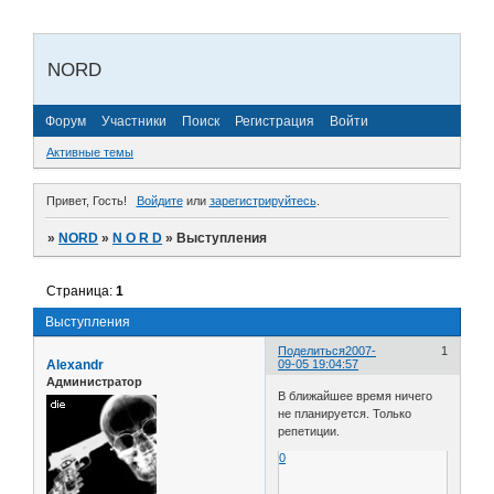
NORD
Форум
Участники
Поиск
Регистрация
Войти
Активные темы
Привет, Гость!
Войдите
или
зарегистрируйтесь
.
»
NORD
»
N O R D
»
Выступления
Страница:
1
Выступления
Поделиться
2007-
1
Alexandr
09-05 19:04:57
Администратор
В ближайшее время ничего
не планируется. Только
репетиции.
0